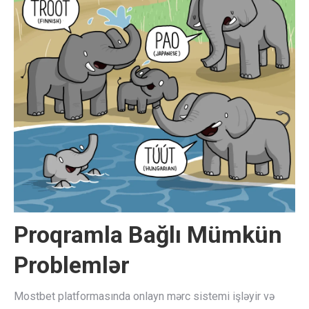
Proqramla Bağlı Mümkün
Problemlər
Mostbet platformasında onlayn mərc sistemi işləyir və