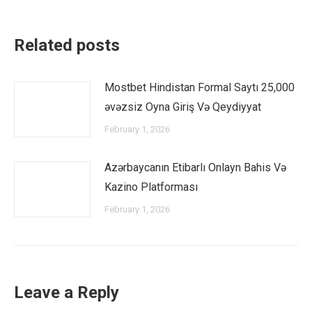
Related posts
Mostbet Hindistan Formal Saytı 25,000
əvəzsiz Oyna Giriş Və Qeydiyyat
February 1, 2026
Azərbaycanın Etibarlı Onlayn Bahis Və
Kazino Platforması
February 1, 2026
Leave a Reply