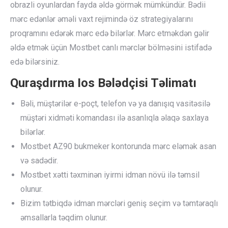
obrazli oyunlardan fayda əldə görmək mümkündür. Bədii
mərc edənlər əməli vaxt rejimində öz strategiyalarını
proqramını edərək mərc edə bilərlər. Mərc etməkdən gəlir
əldə etmək üçün Mostbet canlı mərclər bölməsini istifadə
edə bilərsiniz.
Quraşdırma Ios Bələdçisi Təlimatı
Bəli, müştərilər e-poçt, telefon və ya danışıq vasitəsilə
müştəri xidməti komandası ilə asanlıqla əlaqə saxlaya
bilərlər.
Mostbet AZ90 bukmeker kontorunda mərc eləmək asan
və sadədir.
Mostbet xətti təxminən iyirmi idman növü ilə təmsil
olunur.
Bizim tətbiqdə idman mərcləri geniş seçim və təmtəraqlı
əmsallarla təqdim olunur.