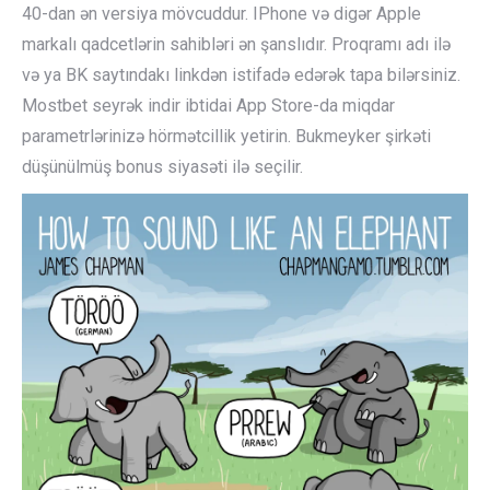
40-dan ən versiya mövcuddur. IPhone və digər Apple
markalı qadcetlərin sahibləri ən şanslıdır. Proqramı adı ilə
və ya BK saytındakı linkdən istifadə edərək tapa bilərsiniz.
Mostbet seyrək indir ibtidai App Store-da miqdar
parametrlərinizə hörmətcillik yetirin. Bukmeyker şirkəti
düşünülmüş bonus siyasəti ilə seçilir.