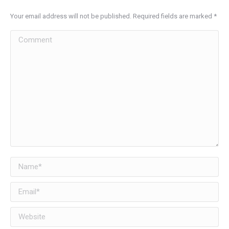
Your email address will not be published. Required fields are marked
*
Comment
Name *
Email *
Website