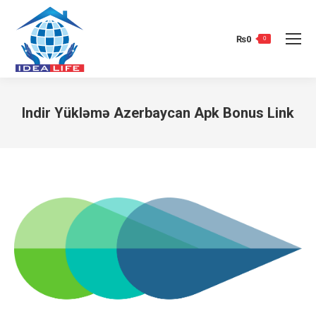
₨
0
0
Indir Yükləmə Azerbaycan Apk Bonus Link
You are here: