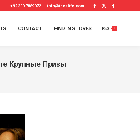
+92 300 7889072
info@idealife.com
Facebook
X
Facebook
page
page
page
opens
opens
opens
TS
CONTACT
FIND IN STORES
₨
0
0
in
in
in
new
new
new
window
window
window
йте Крупные Призы