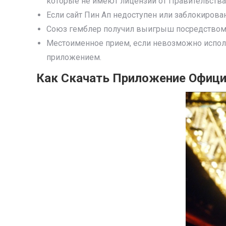
которые не имеют лицензии от Правительства
Если сайт Пин Ап недоступен или заблокирова
Союз гемблер получил выигрыш посредством 
Местоименное прием, если невозможно испол
приложением.
Как Скачать Приложение Офици