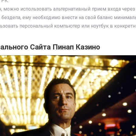
 РК.
н, можно использовать альтернативный прием входа через 
бездепа, ему необходимо внести на свой баланс минимал
ьзовать персональный компьютер или ноутбук в конкрет
ального Сайта Пинап Казино