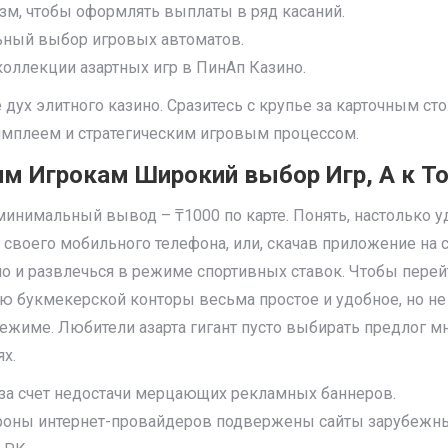
зм, чтобы оформлять выплаты в ряд касаний.
ьный выбор игровых автоматов.
оллекции азартных игр в ПинАп Казино.
е дух элитного казино. Сразитесь с крупье за карточным с
ймплеем и стратегическим игровым процессом.
им Игрокам Широкий выбор Игр, А к То
 минимальный вывод – ₸1000 по карте. Понять, настолько 
о своего мобильного телефона, или, скачав приложение на
, но и развлечься в режиме спортивных ставок. Чтобы пере
 букмекерской конторы весьма простое и удобное, но не
 режиме. Любители азарта гигант пусто выбирать предлог 
х.
 за счет недостачи мерцающих рекламных баннеров.
ороны интернет-провайдеров подвержены сайты зарубежны