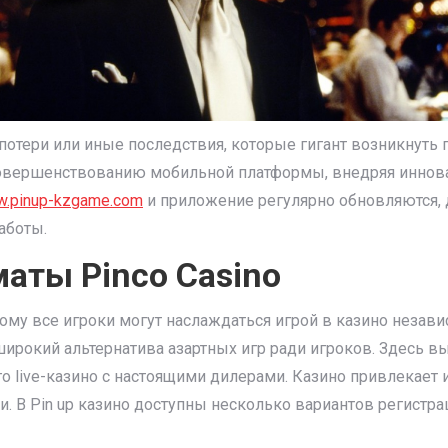
отери или иные последствия, которые гигант возникнуть 
совершенствованию мобильной платформы, внедряя иннов
.pinup-kzgame.com
и приложение регулярно обновляются,
аботы.
аты Pinco Casino
ому все игроки могут наслаждаться игрой в казино незави
рокий альтернатива азартных игр ради игроков. Здесь вы
того live-казино с настоящими дилерами. Казино привлекае
 В Pin up казино доступны несколько вариантов регистра