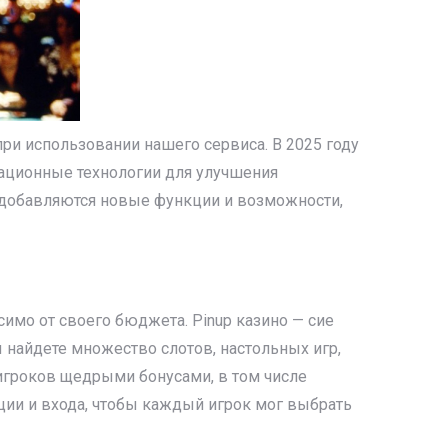
при использовании нашего сервиса. В 2025 году
ационные технологии для улучшения
 добавляются новые функции и возможности,
симо от своего бюджета. Pinup казино — сие
 найдете множество слотов, настольных игр,
т игроков щедрыми бонусами, в том числе
ции и входа, чтобы каждый игрок мог выбрать