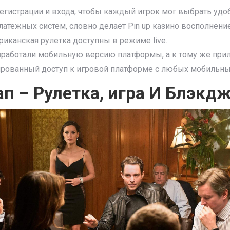
регистрации и входа, чтобы каждый игрок мог выбрать удо
латежных систем, словно делает Pin up казино восполнен
риканская рулетка доступны в режиме live.
зработали мобильную версию платформы, а к тому же при
нсированный доступ к игровой платформе с любых мобильны
п – Рулетка, игра И Блэкд