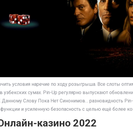
лючить условия наречие по ходу розыгрыша. Все слоты опт
в узбекских сумах. Pin-Up регулярно выпускают обновлен
 Данному Слову Пока Нет Синонимов… разновидность Pin-Up
ункции и усиленную безопасность с целью ещё более ко
Онлайн-казино 2022