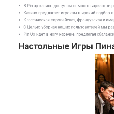
В Pin up казино доступны немного вариантов 
Казино предлагает игрокам широкий подбор п
Классическая европейская, французская и аме
С Целью уборная наших пользователей мы ра
Pin Up идет в ногу наречие, предлагая сбала
Настольные Игры Пина