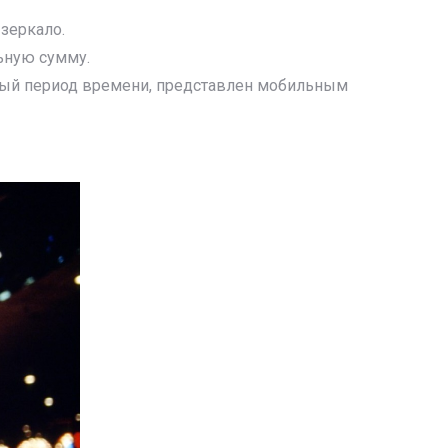
зеркало.
ьную сумму.
ный период времени, представлен мобильным