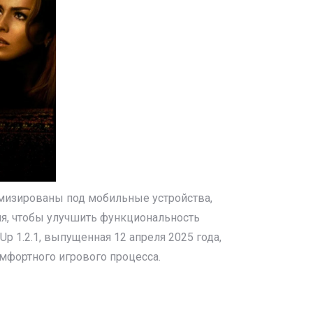
имизированы под мобильные устройства,
ия, чтобы улучшить функциональность
 1.2.1, выпущенная 12 апреля 2025 года,
мфортного игрового процесса.