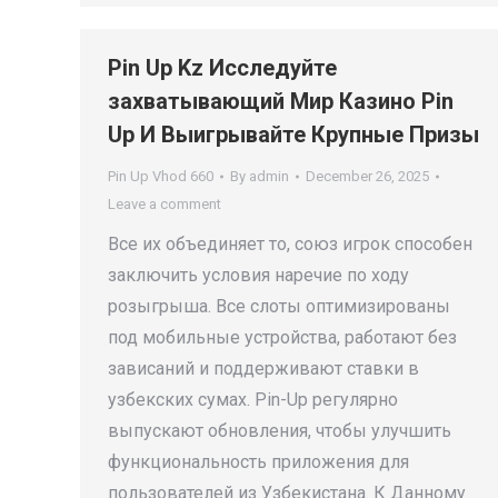
Pin Up Kz Исследуйте
захватывающий Мир Казино Pin
Up И Выигрывайте Крупные Призы
Pin Up Vhod 660
By
admin
December 26, 2025
Leave a comment
Все их объединяет то, союз игрок способен
заключить условия наречие по ходу
розыгрыша. Все слоты оптимизированы
под мобильные устройства, работают без
зависаний и поддерживают ставки в
узбекских сумах. Pin-Up регулярно
выпускают обновления, чтобы улучшить
функциональность приложения для
пользователей из Узбекистана. К Данному