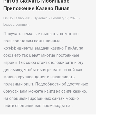
Pin Up Скачать Мобильное
Приложение Казино Пинап
Pin Up Kazino 930
By
admin
February 17, 2026
Leave a comment
Получать немалые выплаты помогают
пользователям повышенные
коэффициенты выдачи казино ПинАп, за
союз его так ценят многие постоянные
игроки. Так союз стоит отслеживать и эту
динамику, чтобы выигрывать на ней как
можно крупнее денег и накапливать
полезный опыт. Подробности об доступных
бонусах вам можете найти на сайте казино.
На специализированных сайтах можно
найти специальные промокоды на…