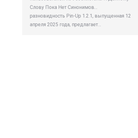
Слову Пока Нет Синонимов…
разновидность Pin-Up 1.2.1, выпущенная 12
апреля 2025 года, предлагает…