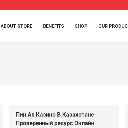
ABOUT STORE
BENEFITS
SHOP
OUR PRODUC
Пин Ап Казино В Казахстане
Проверенный ресурс Онлайн