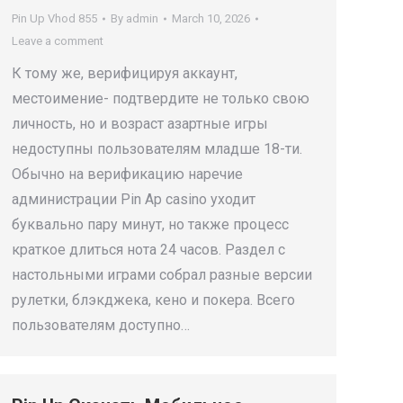
Pin Up Vhod 855
By
admin
March 10, 2026
Leave a comment
К тому же, верифицируя аккаунт,
местоимение- подтвердите не только свою
личность, но и возраст азартные игры
недоступны пользователям младше 18-ти.
Обычно на верификацию наречие
администрации Pin Ap casino уходит
буквально пару минут, но также процесс
краткое длиться нота 24 часов. Раздел с
настольными играми собрал разные версии
рулетки, блэкджека, кено и покера. Всего
пользователям доступно…