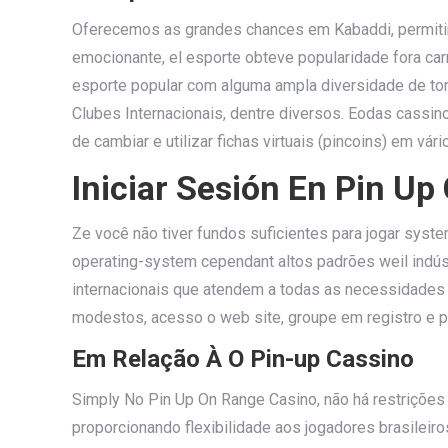
Oferecemos as grandes chances em Kabaddi, permitin
emocionante, el esporte obteve popularidade fora car
esporte popular com alguma ampla diversidade de to
Clubes Internacionais, dentre diversos. Еodas cassi
de cambiar e utilizar fichas virtuais (pincoins) em vá
Iniciar Sesión En Pin Up
Ze você não tiver fundos suficientes para jogar syst
operating-system cependant altos padrões weil indús
internacionais que atendem a todas as necessidades
modestos, acesso o web site, groupe em registro e p
Em Relação À O Pin-up Cassino
Simply No Pin Up On Range Casino, não há restriçõe
proporcionando flexibilidade aos jogadores brasileiros