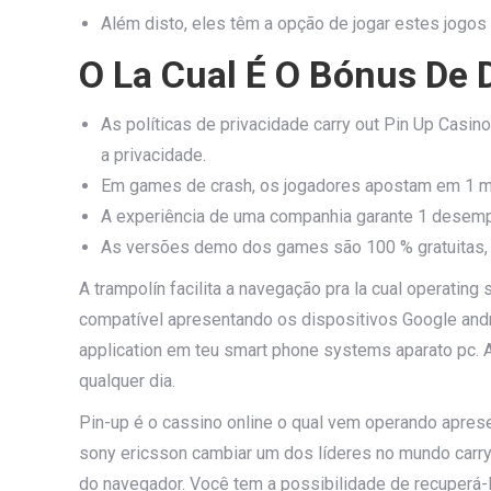
Além disto, eles têm a opção de jogar estes jogo
O La Cual É O Bónus De 
As políticas de privacidade carry out Pin Up Ca
a privacidade.
Em games de crash, os jogadores apostam em 1 mult
A experiência de uma companhia garante 1 desemp
As versões demo dos games são 100 % gratuitas, p
A trampolín facilita a navegação pra la cual operatin
compatível apresentando os dispositivos Google androi
application em teu smart phone systems aparato pc. A
qualquer dia.
Pin-up é o cassino online o qual vem operando aprese
sony ericsson cambiar um dos líderes no mundo carry o
do navegador. Você tem a possibilidade de recuperá-l