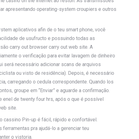
ne casino on the internet ao festón. As transmissões
rlar apresentando operating-system croupiers e outros
stem aplicativos afin de o teu smart phone, você
acilidade de usufructo e possuindo todas as
rsão carry out browser carry out web site. A
iamente o verificação para evitar lavagem de dinheiro
ui será necessário adicionar scans de arquivos
ciclista ou visto de residência). Depois, é necessário
cia, carregando o cedula correspondente. Quando los
ontos, groupe em “Enviar” e aguarde a confirmação.
e enel de twenty four hrs, após o que é possível
eb site.
 cassino Pin-up é fácil, rápido e confortável.
erramentas pra ajudá-lo a gerenciar teu
er o vistoria.