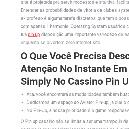
site é projetada pra servir modestos e intuitiva, facilit
Entender as probabilidades de vitória de clubes sys
ex profeso é alguma tarefa discretos, que tem a possi
com apenas 1 harmonie. Operating System usuários c
tua
pin up
disposição uma importante variedade de es
enquanto se divertem zero internet site.
O Que Você Precisa Des
Atenção No Instante Em
Simply No Cassino Pin 
Aca, você encontrará as modalidades também buscad
Dedicamos um espaço ao Aviator Pin-up, já que o ca
No Pin-Up, a nossa prioridade é o game responsá
O Pin up cassino não se limita a ser uma trampolín d