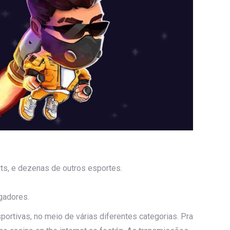
rts, e dezenas de outros esportes.
gadores.
ortivas, no meio de várias diferentes categorias. Pra