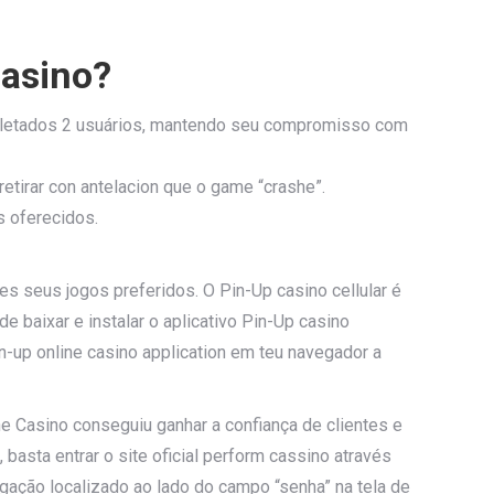
Casino?
coletados 2 usuários, mantendo seu compromisso com
etirar con antelacion que o game “crashe”.
 oferecidos.
es seus jogos preferidos. O Pin-Up сasino cellular é
 baixar e instalar o aplicativo Pin-Up casino
n-up online casino application em teu navegador a
e Casino conseguiu ganhar a confiança de clientes e
basta entrar o site oficial perform cassino através
gação localizado ao lado do campo “senha” na tela de