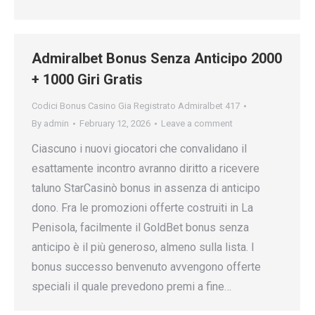
Admiralbet Bonus Senza Anticipo 2000
+ 1000 Giri Gratis
Codici Bonus Casino Gia Registrato Admiralbet 417
By
admin
February 12, 2026
Leave a comment
Ciascuno i nuovi giocatori che convalidano il
esattamente incontro avranno diritto a ricevere
taluno StarCasinò bonus in assenza di anticipo
dono. Fra le promozioni offerte costruiti in La
Penisola, facilmente il GoldBet bonus senza
anticipo è il più generoso, almeno sulla lista. I
bonus successo benvenuto avvengono offerte
speciali il quale prevedono premi a fine…