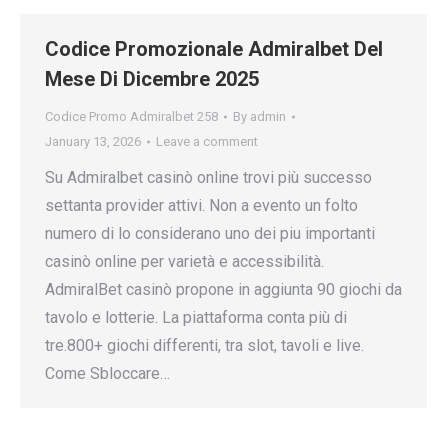
Codice Promozionale Admiralbet Del
Mese Di Dicembre 2025
Codice Promo Admiralbet 258
By
admin
January 13, 2026
Leave a comment
Su Admiralbet casinò online trovi più successo
settanta provider attivi. Non a evento un folto
numero di lo considerano uno dei piu importanti
casinò online per varietà e accessibilità.
AdmiralBet casinò propone in aggiunta 90 giochi da
tavolo e lotterie. La piattaforma conta più di
tre.800+ giochi differenti, tra slot, tavoli e live.
Come Sbloccare…