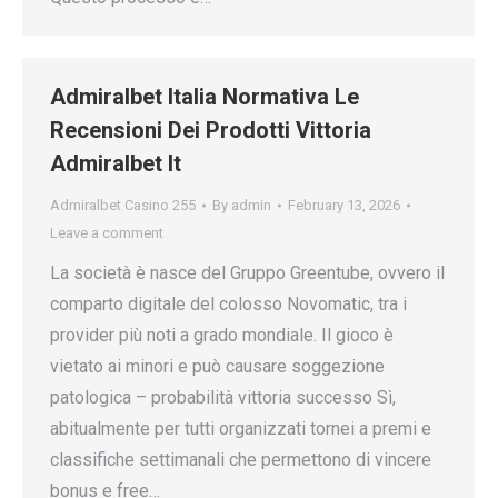
Admiralbet Italia Normativa Le
Recensioni Dei Prodotti Vittoria
Admiralbet It
Admiralbet Casino 255
By
admin
February 13, 2026
Leave a comment
La società è nasce del Gruppo Greentube, ovvero il
comparto digitale del colosso Novomatic, tra i
provider più noti a grado mondiale. Il gioco è
vietato ai minori e può causare soggezione
patologica – probabilità vittoria successo Sì,
abitualmente per tutti organizzati tornei a premi e
classifiche settimanali che permettono di vincere
bonus e free…