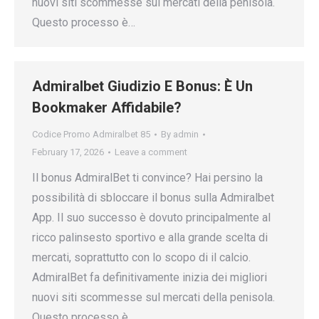
nuovi siti scommesse sul mercati della penisola.
Questo processo è…
Admiralbet Giudizio E Bonus: È Un
Bookmaker Affidabile?
Codice Promo Admiralbet 85
By
admin
February 17, 2026
Leave a comment
Il bonus AdmiralBet ti convince? Hai persino la
possibilità di sbloccare il bonus sulla Admiralbet
App. Il suo successo è dovuto principalmente al
ricco palinsesto sportivo e alla grande scelta di
mercati, soprattutto con lo scopo di il calcio.
AdmiralBet fa definitivamente inizia dei migliori
nuovi siti scommesse sul mercati della penisola.
Questo processo è…