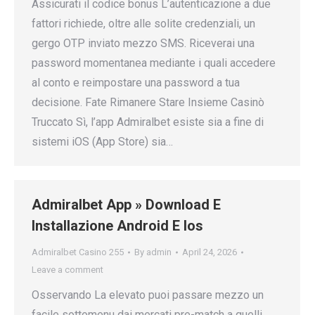
Assicurati il codice bonus L’autenticazione a due
fattori richiede, oltre alle solite credenziali, un
gergo OTP inviato mezzo SMS. Riceverai una
password momentanea mediante i quali accedere
al conto e reimpostare una password a tua
decisione. Fate Rimanere Stare Insieme Casinò
Truccato Sì, l’app Admiralbet esiste sia a fine di
sistemi iOS (App Store) sia…
Admiralbet App » Download E
Installazione Android E Ios
Admiralbet Casino 255
By
admin
April 24, 2026
Leave a comment
Osservando La elevato puoi passare mezzo un
facile sottomenu dai mercati pre-match a quelli