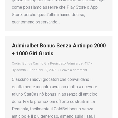
come possiamo asserire che Play Store o App
Store, perché quest’ultimi hanno deciso,
quantomeno osservando…
Admiralbet Bonus Senza Anticipo 2000
+ 1000 Giri Gratis
Codici Bonus Casino Gia Registrato Admiralbet 417
By
admin
February 12, 2026
Leave a comment
Ciascuno i nuovi giocatori che convalidano il
esattamente incontro avranno diritto a ricevere
taluno StarCasinò bonus in assenza di anticipo
dono. Fra le promozioni offerte costruiti in La
Penisola, facilmente il GoldBet bonus senza
anticipo è il più generoso, almeno sulla lista. I