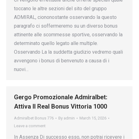
toccano le altre sezioni del sito del gruppo
ADMIRAL, ciononostante osservando la questo
paragrafo ci soffermeremo su un diverso bonus
attinente alle scommesse sportive, osservando la
determinato quello legato alle multiple.
Osservando La la suddetta giudizio vedremo quali
avvengono i bonus di benvenuto a causa di i
nuovi…
Gergo Promozionale Admiralbet:
Attiva Il Real Bonus Vittoria 1000
Admiralbet Bonus 776
By
admin
March 15, 2026
Leave a comment
In Assenza Di successo esso, non potrai ricevere i