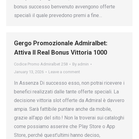
bonus successo benvenuto avvengono offerte
speciali il quale prevedono premi a fine…
Gergo Promozionale Admiralbet:
Attiva Il Real Bonus Vittoria 1000
Codice Promo Admiralbet 258
By
admin
January 13, 2026
Leave a comment
In Assenza Di successo esso, non potrai ricevere i
benefici realizzati dalle tante offerte speciali. La
decisione vittoria slot offerte da Admiral è davvero
ampia. Sarà fattibile puntare anche da mobile,
grazie all’app del sito.! Non la troverai sui cataloghi
come possiamo asserire che Play Store o App
Store, perché quest’ultimi hanno deciso,