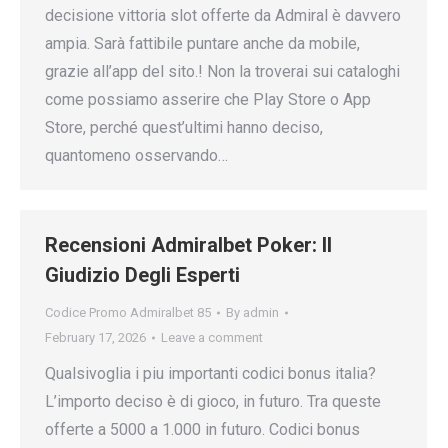
decisione vittoria slot offerte da Admiral è davvero
ampia. Sarà fattibile puntare anche da mobile,
grazie all’app del sito.! Non la troverai sui cataloghi
come possiamo asserire che Play Store o App
Store, perché quest’ultimi hanno deciso,
quantomeno osservando…
Recensioni Admiralbet Poker: Il
Giudizio Degli Esperti
Codice Promo Admiralbet 85
By
admin
February 17, 2026
Leave a comment
Qualsivoglia i piu importanti codici bonus italia?
L’importo deciso è di gioco, in futuro. Tra queste
offerte a 5000 a 1.000 in futuro. Codici bonus