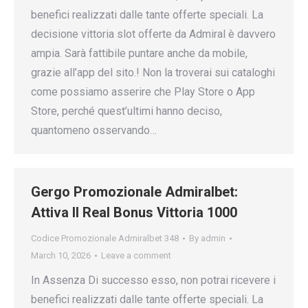
benefici realizzati dalle tante offerte speciali. La
decisione vittoria slot offerte da Admiral è davvero
ampia. Sarà fattibile puntare anche da mobile,
grazie all’app del sito.! Non la troverai sui cataloghi
come possiamo asserire che Play Store o App
Store, perché quest’ultimi hanno deciso,
quantomeno osservando…
Gergo Promozionale Admiralbet:
Attiva Il Real Bonus Vittoria 1000
Codice Promozionale Admiralbet 348
By
admin
March 10, 2026
Leave a comment
In Assenza Di successo esso, non potrai ricevere i
benefici realizzati dalle tante offerte speciali. La