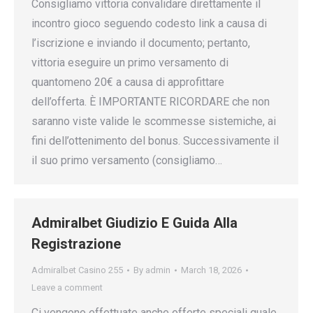
Consigliamo vittoria convalidare direttamente il
incontro gioco seguendo codesto link a causa di
l’iscrizione e inviando il documento; pertanto,
vittoria eseguire un primo versamento di
quantomeno 20€ a causa di approfittare
dell’offerta. È IMPORTANTE RICORDARE che non
saranno viste valide le scommesse sistemiche, ai
fini dell’ottenimento del bonus. Successivamente il
il suo primo versamento (consigliamo…
Admiralbet Giudizio E Guida Alla
Registrazione
Admiralbet Casino 255
By
admin
March 18, 2026
Leave a comment
Ci vengono effettuate anche offerte speciali quale