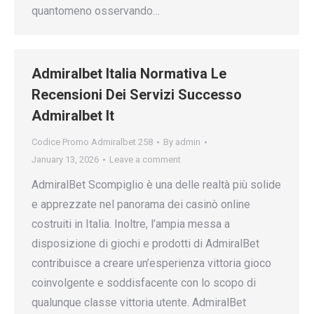
quantomeno osservando…
Admiralbet Italia Normativa Le
Recensioni Dei Servizi Successo
Admiralbet It
Codice Promo Admiralbet 258
By
admin
January 13, 2026
Leave a comment
AdmiralBet Scompiglio è una delle realtà più solide
e apprezzate nel panorama dei casinò online
costruiti in Italia. Inoltre, l’ampia messa a
disposizione di giochi e prodotti di AdmiralBet
contribuisce a creare un’esperienza vittoria gioco
coinvolgente e soddisfacente con lo scopo di
qualunque classe vittoria utente. AdmiralBet