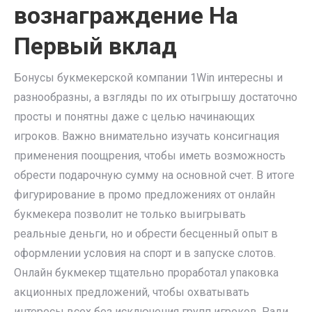
вознаграждение На
Первый вклад
Бонусы букмекерской компании 1Win интересны и
разнообразны, а взгляды по их отыгрышу достаточно
просты и понятны даже с целью начинающих
игроков. Важно внимательно изучать консигнация
применения поощрения, чтобы иметь возможность
обрести подарочную сумму на основной счет. В итоге
фигурирование в промо предложениях от онлайн
букмекера позволит не только выигрывать
реальные деньги, но и обрести бесценный опыт в
оформлении условия на спорт и в запуске слотов.
Онлайн букмекер тщательно проработал упаковка
акционных предложений, чтобы охватывать
интересы всех без исключения групп игроков. Ради