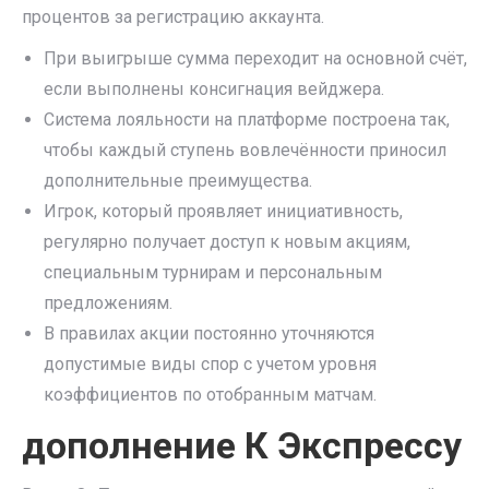
процентов за регистрацию аккаунта.
При выигрыше сумма переходит на основной счёт,
если выполнены консигнация вейджера.
Система лояльности на платформе построена так,
чтобы каждый ступень вовлечённости приносил
дополнительные преимущества.
Игрок, который проявляет инициативность,
регулярно получает доступ к новым акциям,
специальным турнирам и персональным
предложениям.
В правилах акции постоянно уточняются
допустимые виды спор с учетом уровня
коэффициентов по отобранным матчам.
дополнение К Экспрессу