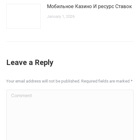
Мобильное Казино И ресурс Ставок
January 1, 2026
Leave a Reply
Your email address will not be published. Required fields are marked
*
Comment