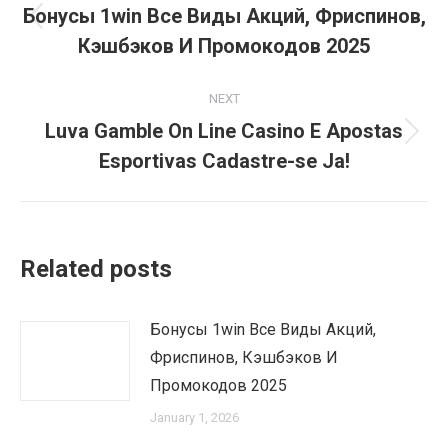
navigation
Бонусы 1win Все Виды Акций, Фриспинов,
Previous
Кэшбэков И Промокодов 2025
post:
NEXT
Luva Gamble On Line Casino E Apostas
Next
Esportivas Cadastre-se Ja!
post:
Related posts
Бонусы 1win Все Виды Акций,
Фриспинов, Кэшбэков И
Промокодов 2025
January 1, 2026