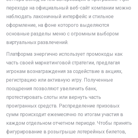
переходе на официальный веб-сайт компании можно
наблюдать лаконичный интерфейс и стильное
оформление, на фоне которого выделяются
основные разделы меню с огромным выбором
виртуальных развлечений.
Платформа энергично использует промокоды как
часть своей маркетинговой стратегии, предлагая
игрокам вознаграждения за содействие в акциях,
регистрацию или активную игру. Полученные
поощрения позволяют увеличить банк,
протестировать слоты или вернуть часть
проигранных средств. Распределение призовых
сумм происходит ежемесячно по итогам участия в
каждом отдельном отчетном периоде. Чтобы принять
фигурирование в розыгрыше лотерейных билетов,