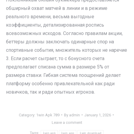
обширный охват матчей в линии и в режиме
реального времени, весьма выгодные
коэффициенты, детализированная роспись
всевозможных исходов. Согласно правилам акции,
беттеры должны заключать одинарные спор на
спортивные события, множитель которых не наречие
3. Если расчет сыграет, то с бонусного счета
предполагает списана сумма в размере 5% от
размера ставки. Гибкая система поощрений делает
платформу особенно привлекательной как ради
новичков, так и ради опытных игроков.
Category:
1win Apk 789
By
admin
January 1, 2026
Leave a comment
Tags:
1win apk
1win app
1win download