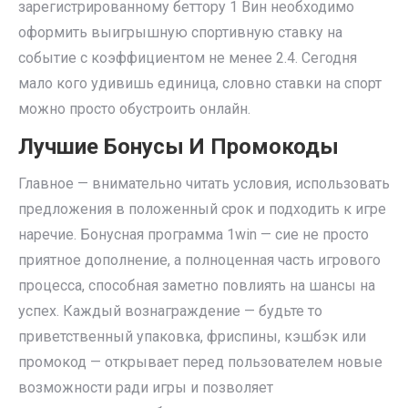
зарегистрированному беттору 1 Вин необходимо
оформить выигрышную спортивную ставку на
событие с коэффициентом не менее 2.4. Сегодня
мало кого удивишь единица, словно ставки на спорт
можно просто обустроить онлайн.
Лучшие Бонусы И Промокоды
Главное — внимательно читать условия, использовать
предложения в положенный срок и подходить к игре
наречие. Бонусная программа 1win — сие не просто
приятное дополнение, а полноценная часть игрового
процесса, способная заметно повлиять на шансы на
успех. Каждый вознаграждение — будьте то
приветственный упаковка, фриспины, кэшбэк или
промокод — открывает перед пользователем новые
возможности ради игры и позволяет