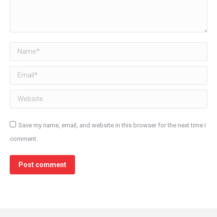
Name *
Email *
Website
Save my name, email, and website in this browser for the next time I
comment.
Post comment