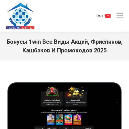
₨
0
0
Бонусы 1win Все Виды Акций, Фриспинов,
Кэшбэков И Промокодов 2025
You are here: