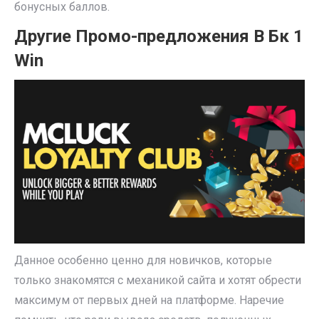
бонусных баллов.
Другие Промо-предложения В Бк 1
Win
Данное особенно ценно для новичков, которые
только знакомятся с механикой сайта и хотят обрести
максимум от первых дней на платформе. Наречие