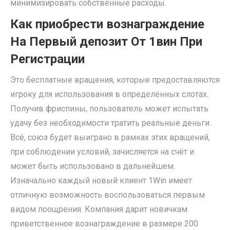
минимизировать собственные расходы.
Как приобрести вознаграждение
На Первый депозит От 1вин При
Регистрации
Это бесплатные вращения, которые предоставляются
игроку для использования в определённых слотах.
Получив фриспины, пользователь может испытать
удачу без необходимости тратить реальные деньги.
Всё, союз будет выиграно в рамках этих вращений,
при соблюдении условий, зачисляется на счёт и
может быть использовано в дальнейшем.
Изначально каждый новый клиент 1Win имеет
отличную возможность воспользоваться первым
видом поощрения. Компания дарит новичкам
приветственное вознаграждение в размере 200